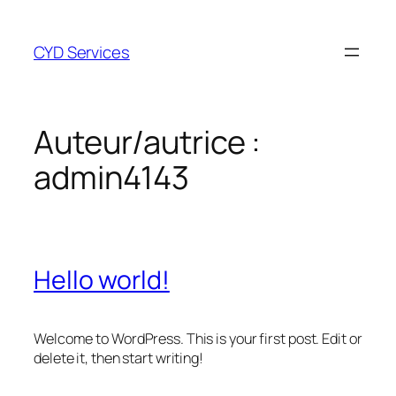
Aller
au
CYD Services
contenu
Auteur/autrice :
admin4143
Hello world!
Welcome to WordPress. This is your first post. Edit or
delete it, then start writing!